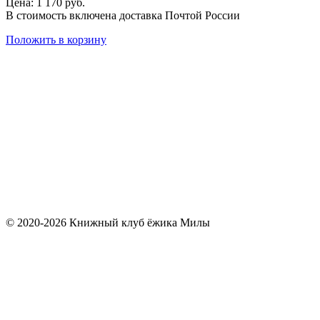
Цена: 1 170 руб.
В стоимость включена доставка Почтой России
Положить в корзину
Книга
В мире ежей
Милые рецепты
Политика обработки персональных данных
Договор публичной оферты
Реквизиты и доставка
© 2020-2026 Книжный клуб ёжика Милы